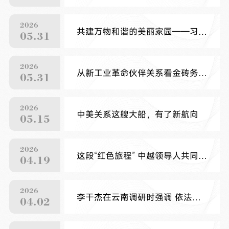
2026
共建万物和谐的美丽家园——习近平生态文明思想引领 生物多样性保护事业开创新局面
05.31
2026
从新工业革命伙伴关系看金砖务实合作
05.31
2026
中美关系这艘大船，有了新航向
05.15
2026
这段“红色旅程” 中越领导人共同开启
04.19
2026
李干杰在云南调研时强调 依法治理宗教事务 广泛凝聚侨心侨力 为实现“十五五”良好开局贡献力量
04.02