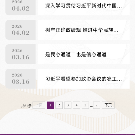
2026
深入学习贯彻习近平新时代中国特色社会主义思想 | 以实绩实效夯实中华民族共同体根基
04.02
2026
树牢正确政绩观 推进中华民族共同体建设
04.02
2026
是民心通道，也是信心通道
03.16
2026
习近平看望参加政协会议的农工党九三学社医药卫生界 社会福利和社会保障界委员
03.16
上页
1
2
3
4
5
7
下页
...
共61条