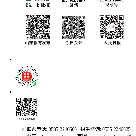
联系电话: 0535-2246666 招生咨询: 0535-2246625