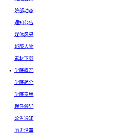
院部动态
通知公告
媒体风采
城服人物
素材下载
学院概况
学院简介
学院章程
现任领导
公告通知
历史沿革