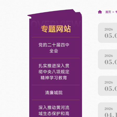
首页
OVERVIEW
专题网站
2026
05.
党的二十届四中
全会
2026
05.
扎实推进深入贯
彻中央八项规定
精神学习教育
2026
05.
清廉城院
深入推动黄河流
2026
域生态保护和高
04.