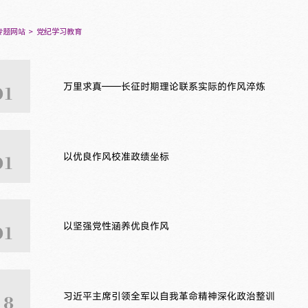
专题网站
党纪学习教育
万里求真——长征时期理论联系实际的作风淬炼
01
以优良作风校准政绩坐标
01
以坚强党性涵养优良作风
01
习近平主席引领全军以自我革命精神深化政治整训
18