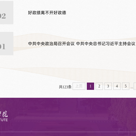
好政绩离不开好政德
02
中共中央政治局召开会议 中共中央总书记习近平主持会议
01
上页
1
2
3
4
5
...
共123条