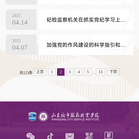
2025
纪检监察机关在抓实党纪学习上巩固深化 推动纪律教育常态化长效化
04.14
2025
加强党的作风建设的科学指引和根本遵循 ——学习领会《习近平关于加强党的作风建设论述摘编》
04.07
上页
1
2
3
4
5
13
下页
...
共123条