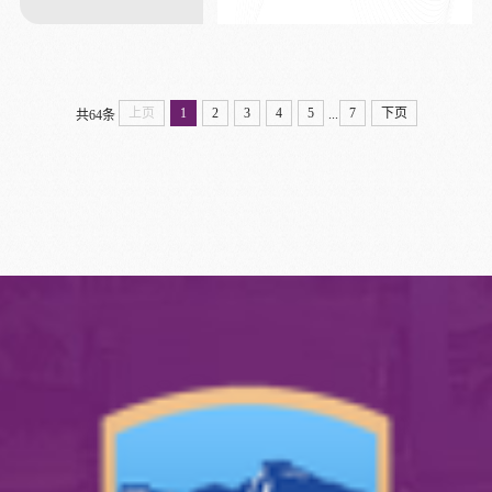
上页
1
2
3
4
5
7
下页
...
共64条