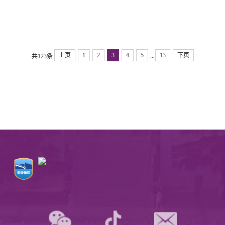
李强作的政府工作报告（摘登）
上页
1
2
3
4
5
13
下页
...
共123条