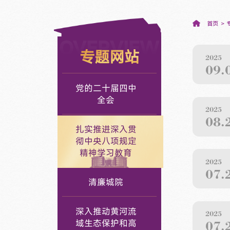
首页
OVERVIEW
专题网站
2025
09.
党的二十届四中
全会
2025
08.
扎实推进深入贯
彻中央八项规定
精神学习教育
2025
07.
清廉城院
深入推动黄河流
2025
域生态保护和高
07.