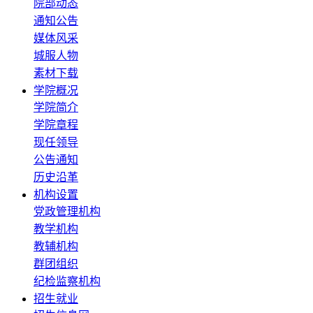
院部动态
通知公告
媒体风采
城服人物
素材下载
学院概况
学院简介
学院章程
现任领导
公告通知
历史沿革
机构设置
党政管理机构
教学机构
教辅机构
群团组织
纪检监察机构
招生就业