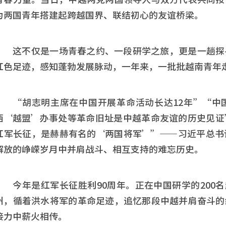
为两国青年搭建起跨越国界、联结初心的友谊桥梁。
这不仅是一场青春之约、一段研学之旅，更是一趟探
红色足迹，感知蓬勃发展脉动，一年来，一批批越南青年
“胡志明主席在中国开展革命活动长达12年”“中
西‘越盟’办事处等革命旧址是中越革命友谊的历史见证
红军长征，是赫赫有名的‘两国将军’”——习近平总书
解放的峥嵘岁月中并肩战斗、相互支持的难忘历史。
今年是红军长征胜利90周年。正在中国研学的200名
州，循着洪水将军的革命足迹，追忆那段中越并肩奋斗的
接力中薪火相传。