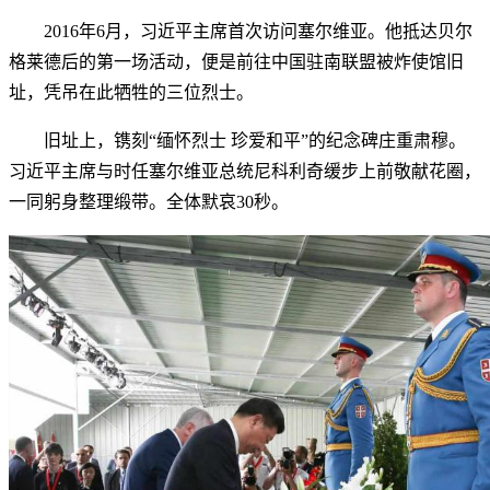
2016年6月，习近平主席首次访问塞尔维亚。他抵达贝尔
格莱德后的第一场活动，便是前往中国驻南联盟被炸使馆旧
址，凭吊在此牺牲的三位烈士。
旧址上，镌刻“缅怀烈士 珍爱和平”的纪念碑庄重肃穆。
习近平主席与时任塞尔维亚总统尼科利奇缓步上前敬献花圈，
一同躬身整理缎带。全体默哀30秒。