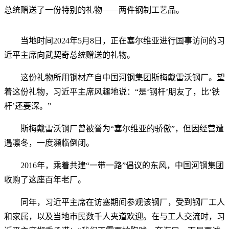
总统赠送了一份特别的礼物——两件钢制工艺品。
当地时间2024年5月8日，正在塞尔维亚进行国事访问的习
近平主席向武契奇总统赠送的礼物。
这份礼物所用钢材产自中国河钢集团斯梅戴雷沃钢厂。望
着这份礼物，习近平主席风趣地说：“是‘钢杆’朋友了，比‘铁
杆’还要深。”
斯梅戴雷沃钢厂曾被誉为“塞尔维亚的骄傲”，但因经营遭
遇凛冬，一度濒临倒闭。
2016年，乘着共建“一带一路”倡议的东风，中国河钢集团
收购了这座百年老厂。
同年，习近平主席在访塞期间参观该钢厂，受到钢厂工人
和家属，以及当地市民数千人夹道欢迎。在与工人交流时，习