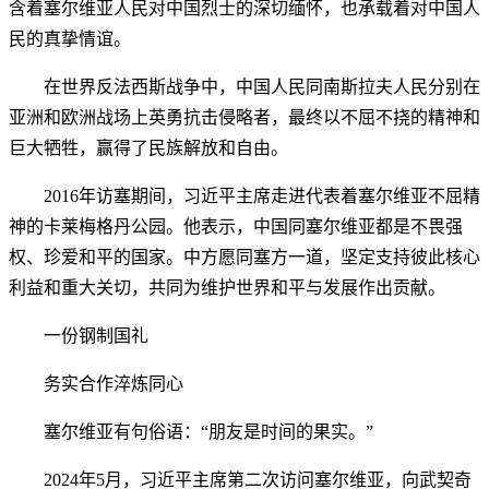
含着塞尔维亚人民对中国烈士的深切缅怀，也承载着对中国人
民的真挚情谊。
在世界反法西斯战争中，中国人民同南斯拉夫人民分别在
亚洲和欧洲战场上英勇抗击侵略者，最终以不屈不挠的精神和
巨大牺牲，赢得了民族解放和自由。
2016年访塞期间，习近平主席走进代表着塞尔维亚不屈精
神的卡莱梅格丹公园。他表示，中国同塞尔维亚都是不畏强
权、珍爱和平的国家。中方愿同塞方一道，坚定支持彼此核心
利益和重大关切，共同为维护世界和平与发展作出贡献。
一份钢制国礼
务实合作淬炼同心
塞尔维亚有句俗语：“朋友是时间的果实。”
2024年5月，习近平主席第二次访问塞尔维亚，向武契奇