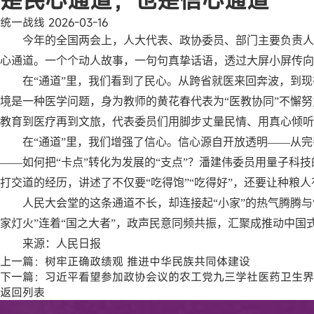
是民心通道，也是信心通道
统一战线
2026-03-16
今年的全国两会上，人大代表、政协委员、部门主要负责人纷
心通道。一个个动人故事，一句句真挚话语，透过大屏小屏传向
在“通道”里，我们看到了民心。从跨省就医来回奔波，到现在
境是一种医学问题，身为教师的黄花春代表为“医教协同”不懈努
教育到医疗再到文旅，代表委员们用脚步丈量民情、用真心倾听
在“通道”里，我们增强了信心。信心源自开放透明——从
——如何把“卡点”转化为发展的“支点”？潘建伟委员用量子科
打交道的经历，讲述了不仅要“吃得饱”“吃得好”，还要让种粮
人民大会堂的这条通道不长，却连接起“小家”的热气腾腾与
家灯火”连着“国之大者”，政声民意同频共振，汇聚成推动中国
来源：人民日报
上一篇：
树牢正确政绩观 推进中华民族共同体建设
下一篇：
习近平看望参加政协会议的农工党九三学社医药卫生界
返回列表