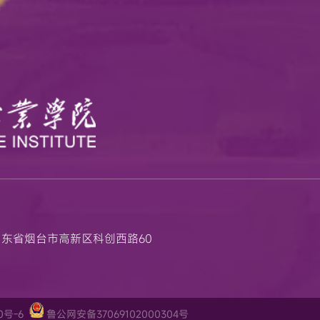
 地址: 山东省烟台市高新区科创西路60
0号-6
鲁公网安备37069102000304号