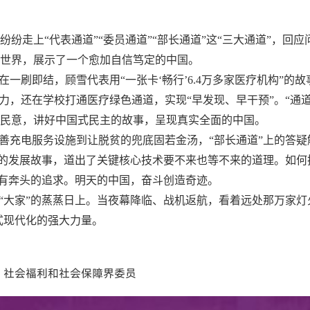
纷走上“代表通道”“委员通道”“部长通道”这“三大通道”，回
世界，展示了一个愈加自信笃定的中国。
一刷即结，顾雪代表用“一张卡‘畅行’6.4万多家医疗机构”的
力，还在学校打通医疗绿色通道，实现“早发现、早干预”。“通
民意，讲好中国式民主的故事，呈现真实全面的中国。
完善充电服务设施到让脱贫的兜底固若金汤，“部长通道”上的答
技的发展故事，道出了关键核心技术要不来也等不来的道理。如何
人有奔头的追求。明天的中国，奋斗创造奇迹。
“大家”的蒸蒸日上。当夜幕降临、战机返航，看着远处那万家灯
式现代化的强大力量。
 社会福利和社会保障界委员