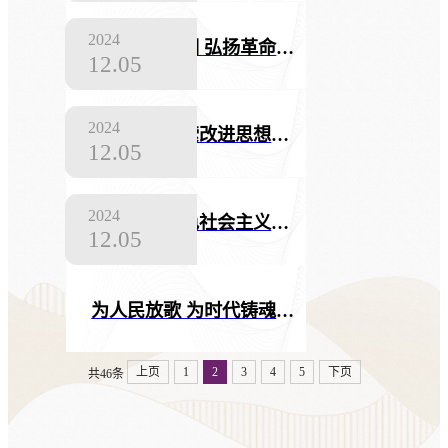
2024
传承红色基因 弘扬革命文化
12.05
2024
陆军某旅探索改进思想政治教育方法——强军文化点燃精武豪情
12.05
2024
坚持中国特色社会主义文化发展道路，增强文化自信，坚持文化自强，建设文化强国
12.05
为人民放歌 为时代铸魂——深入学习实践习近平文化思想音乐党课在中央歌剧院剧场举办
上页
1
2
3
4
5
下页
共46条