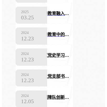
2025
拓展党史学习教育融入思政教育的途径
03.25
2024
发挥党史学习教育中的档案力量
12.23
2024
把学习贯彻《党史学习教育工作条例》作为一项重大政治任务抓紧抓好
12.23
2024
全国高校学生党支部书记党纪学习教育培训班学习心得|中国地质大学（武汉）卢牡丹：百年党史矢志不渝，青年传马笃行不怠
12.23
2024
西部战区某保障队创新教育模式深化党史军史学习——赓续优良传统 激励精武斗志
12.05