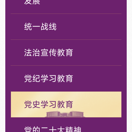
发展
统一战线
法治宣传教育
党纪学习教育
党史学习教育
党的二十大精神