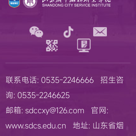
联系电话: 0535-2246666 招生咨
询: 0535-2246625
邮箱: sdccxy@126.com 官网:
www.sdcs.edu.cn 地址: 山东省烟