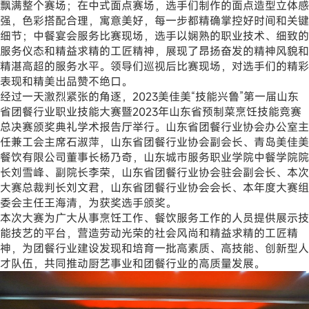
飘满整个赛场；在中式面点赛场，选手们制作的面点造型立体感
强，色彩搭配合理，寓意美好，每一步都精确掌控好时间和关键
细节；中餐宴会服务比赛现场，选手以娴熟的职业技术、细致的
服务仪态和精益求精的工匠精神，展现了昂扬奋发的精神风貌和
精湛高超的服务水平。领导们巡视后比赛现场，对选手们的精彩
表现和精美出品赞不绝口。
经过一天激烈紧张的角逐，2023美佳美“技能兴鲁”第一届山东
省团餐行业职业技能大赛暨2023年山东省预制菜烹饪技能竞赛
总决赛颁奖典礼学术报告厅举行。山东省团餐行业协会办公室主
任兼工会主席石淑萍，山东省团餐行业协会副会长、青岛美佳美
餐饮有限公司董事长杨乃奇，山东城市服务职业学院中餐学院院
长刘雪峰、副院长李荣，山东省团餐行业协会驻会副会长、本次
大赛总裁判长刘文君，山东省团餐行业协会会长、本年度大赛组
委会主任王海清，为获奖选手颁奖。
本次大赛为广大从事烹饪工作、餐饮服务工作的人员提供展示技
能技艺的平台，营造劳动光荣的社会风尚和精益求精的工匠精
神，为团餐行业建设发现和培育一批高素质、高技能、创新型人
才队伍，共同推动厨艺事业和团餐行业的高质量发展。