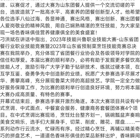
建、以赛促才，通过大赛为山东团餐人提供一个交流切磋的平
台，选拔造就了一批高水平、高素养的团餐创新型人才。他希望
各位选手八仙过海、各显神通，赛出风格，赛出创新、赛出团餐
人爱岗敬业的精神风貌，用自己娴熟精湛的烹饪技能，为大家呈
现一场色香味俱佳营养健康俱全的美食盛宴！
刁洪斌在讲话中指出，2023年技能兴鲁职业技能大赛-山东省团
餐行业职业技能竞赛暨2023年山东省预制菜烹饪技能竞赛总决
赛在我院举办，充分体现了省团餐行业协会及各级领导对学院的
信任和厚爱。本届比赛的顺利举办，必将有助于发掘更多餐饮高
技能人才，激励引导广大学子勤于钻研技术、练就过硬本领，在
互学互鉴、奋勇争先中创造新的业绩。祝愿广大参赛选手尽展才
华、勇攀高峰，充分展现鲁菜大师的高超技艺。学院一定全力做
好服务保障工作，为比赛的顺利举行创造良好环境，努力将本届
大赛办成高质量、有特色的赛事。
开幕式结束后，参赛选手展开激烈角逐。本次大赛项目共设有中
式烹调、中式面点、中餐宴会服务、健康商务套餐团体赛4个项
目。在中式烹调比赛现场，烹饪灶台整齐划一，锅碗瓢盆声奏响
美食交响乐，选手们大展身手，切菜、削皮、雕花、摆盘……一
系列动作行云流水，忙碌而有序。经过精心烹饪，再辅以精美奇
巧的拼盘艺术，一道道色香味形俱佳的菜品新鲜出炉，香味瞬间