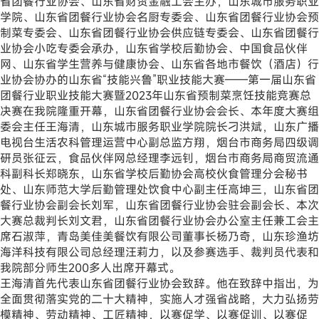
省团餐行业协会、山东省财贸金融工会主办，山东城市服务职业
学院、山东省团餐行业协会名厨专委会、山东省团餐行业协会预
制菜专委会、山东省团餐行业协会供应链专委会、山东省团餐行
业协会小吃专委会承办，山东省学校后勤协会、中国食品伙伴
网、山东省学生营养与健康协会、山东省各地市餐饮（酒店）行
业协会协办的山东省“技能兴鲁”职业技能大赛——第一届山东省
团餐行业职业技能大赛暨2023年山东省预制菜烹饪技能竞赛总
决赛在我院隆重开幕，山东省团餐行业协会会长、本年度大赛组
委会主任王海清，山东城市服务职业学院院长刁洪斌，山东广播
电视台生活农科管理运营中心副总监方翔，烟台市商务局四级调
研员张征云，食品伙伴网总经理李远钊，烟台市商务局商贸流通
科副科长郑晓东，山东省学校后勤协会高校伙食管理分会秘书
处、山东师范大学后勤管理处饮食中心副主任高坤三，山东省团
餐行业协会副会长刘军，山东省团餐行业协会驻会副会长、本次
大赛总裁判长刘文君，山东省团餐行业协会办公室主任兼工会主
席石淑萍，青岛美佳美餐饮有限公司董事长杨乃奇，山东珍渔坊
海洋科技有限公司总经理汪莉力，以及参赛选手、裁判员代表和
我院部分师生200多人出席开幕式。
王海清首先代表山东省团餐行业协会致辞。他在致辞中指出，为
全面贯彻落实党的二十大精神，实施人才强省战略，大力弘扬劳
模精神、劳动精神、工匠精神，以赛促学、以赛促训、以赛促