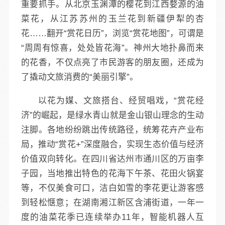
重要抓手。从北京玉渊潭的樱花到江西婺源的油
菜花，从江苏苏州的玉兰花到新疆伊犁的杏
花……翻开“赏花日历”，浏览“赏花地图”，可谓是
“周周有惊喜，处处皆花海”。神州大地扑鼻而来
的花香，不仅点亮了市民游客的朋友圈，还成为
了撬动文旅消费的“美丽引擎”。
以花为媒、文旅搭台、经贸唱戏，“赏花经
济”的崛起，是绿水青山就是金山银山理念的生动
注脚。各地纷纷跳出传统路径，统筹花卉产业布
局，推动“赏花+”深度融合，实现生态价值与经济
价值双向转化。在四川省达州市通川区的万亩李
子园，当地推出特色的花海下午茶、花田火锅宴
等，不仅美食可口，洁白如雪的李花更让游客感
到轻松惬意；在湖南湘江新区含浦街道，一年一
度的油菜花季已连续举办11年，智能机器人互