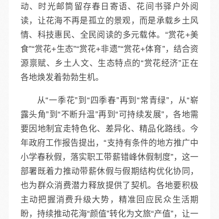
动、时光邮筒留存春日寄语、花间书驿户外阅
读，让花海不再是孤立的景观，而是承载乡土风
情、科技惠民、全民阅读的多元载体。“赏花+美
食”“赏花+生态”“赏花+非遗”“赏花+体育”，结合资
源禀赋、乡土人文、生态特点的“赏花经济”正在
各地焕发着勃勃生机。
从“一季花”到“四季春”再到“常青绿”，从“崭
露头角”到“不断升温”再到“可持续发展”，各地需
要因地制宜走特色化、差异化、精品化路线。今
年政府工作报告提出，“支持有条件的地方推广中
小学春秋假，落实职工带薪错峰休假制度”，这一
部署既着力推动带薪休假与假期结构优化协同，
也为群众消费潜力释放提供了契机。各地要积极
主动把握消费升级大势，精准回应民众生活期
盼，持续推动花海“颜值”转化为文旅“产值”，让一