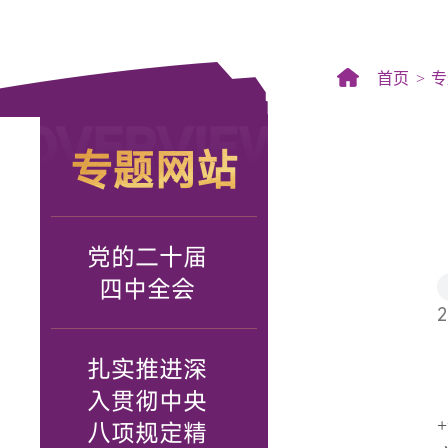
首页
专
OVERVIEW
专题网站
党的二十届
四中全会
2
扎实推进深
入贯彻中央
八项规定精