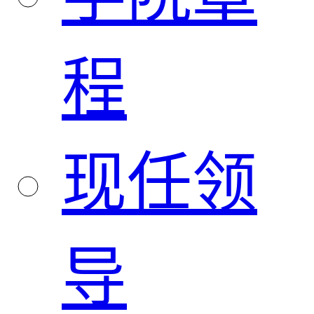
程
现任领
导