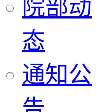
院部动
态
通知公
告