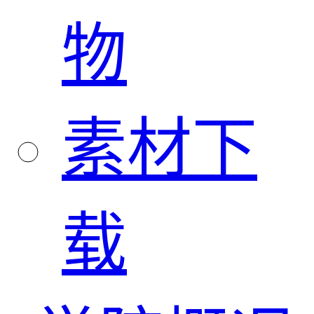
物
素材下
载