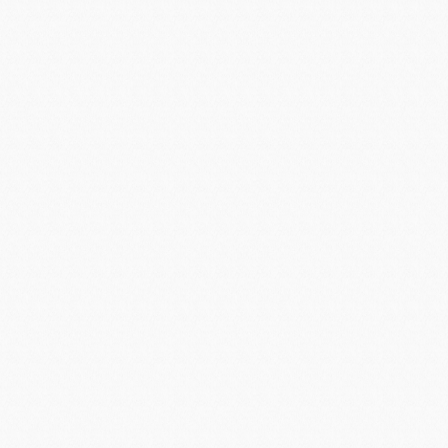
弘扬工匠精神，展职教风采——旅游服务系技能活动周正式拉开序幕
小餐巾，大文章----旅游与服务系餐巾折花技能赛项纪实
旅游与服务系组织茶艺师工种技能鉴定考—立足技能鉴定，助力专业建设
第45届世赛餐厅服务（西餐）项目 山东省集训选拔赛
参加2016年烟台市技工院校优质课比赛有感