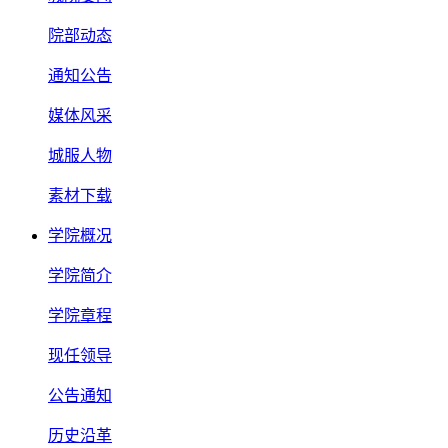
院部动态
通知公告
媒体风采
城服人物
素材下载
学院概况
学院简介
学院章程
现任领导
公告通知
历史沿革