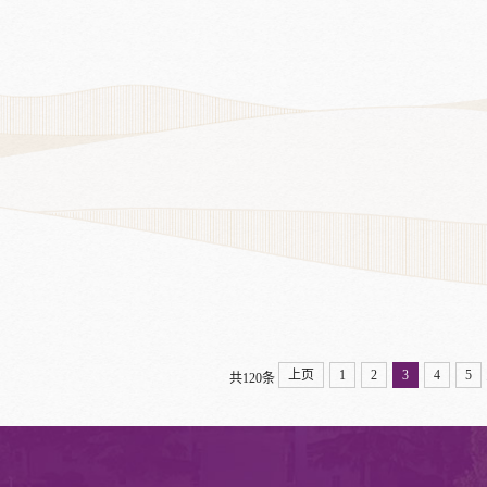
上页
1
2
3
4
5
共120条