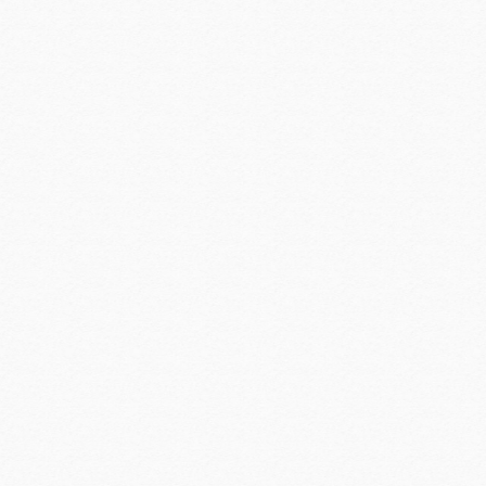
坚守廉洁底线，践行使命担当|现代商务学院党总支组织召开党风廉政专题会议
年度组织生活会和民主评议党员会议
现代商务学院教师党支部、学生党支部集中学习《习近平：强化教育对科技和人才支撑作用 形成人才辈出人尽其才才尽其用生动局面》