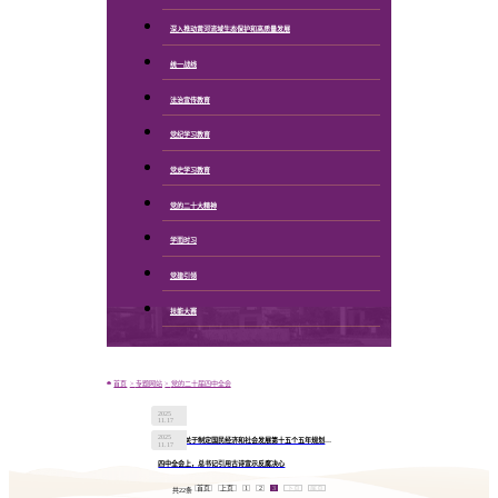
深入推动黄河流域生态保护和高质量发展
统一战线
法治宣传教育
党纪学习教育
党史学习教育
党的二十大精神
学而时习
党建引领
技能大赛
首页
专题网站
党的二十届四中全会
2025
11.17
2025
中共中央关于制定国民经济和社会发展第十五个五年规划的建议
11.17
四中全会上，总书记引用古诗宣示反腐决心
首页
上页
1
2
3
下页
尾页
共22条