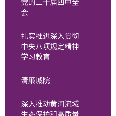
党的二十届四中全
会
扎实推进深入贯彻
中央八项规定精神
学习教育
清廉城院
深入推动黄河流域
生态保护和高质量