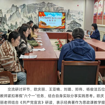
交流研讨环节，欧庆丽、王亚楠、刘璐、郑伟、杨俊洁五位
教师紧扣寒假“六个一”任务，结合自身实际分享实践思考。欧庆
丽老师结合《共产党宣言》研读，表示经典著作为思政课教学提