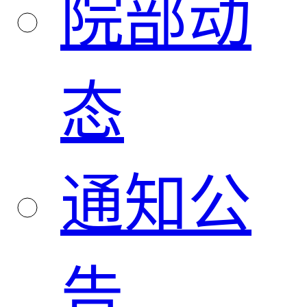
院部动
态
通知公
告