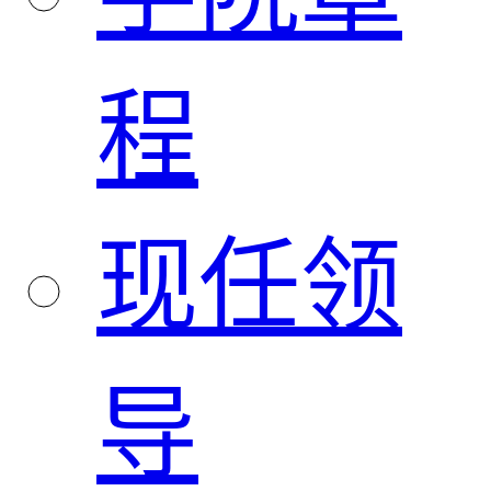
程
现任领
导