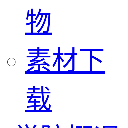
物
素材下
载