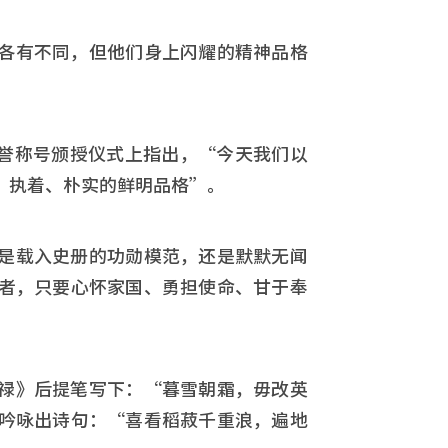
各有不同，但他们身上闪耀的精神品格
家荣誉称号颁授仪式上指出，“今天我们以
、执着、朴实的鲜明品格”。
是载入史册的功勋模范，还是默默无闻
者，只要心怀家国、勇担使命、甘于奉
禄》后提笔写下：“暮雪朝霜，毋改英
吟咏出诗句：“喜看稻菽千重浪，遍地