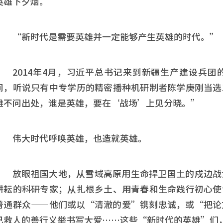
英雄下夕烟。”
“新时代是需要英雄并一定能够产生英雄的时代。”
2014年4月，习近平总书记来到新疆生产建设兵
间，听说只有中专学历的精密播种机研制者陈学庚刚当选
雄不问出处，谁是英雄，要在‘战场’上见分晓。”
伟大时代呼唤英雄，也造就英雄。
放眼祖国大地，从雪域高原用生命捍卫国土的戍边战
耕耘的科研专家；从扎根乡土、用青春和生命践行初心使
普通群众——他们或以“清澈的爱”镌刻忠诚，或“把论
己救人的善行义举书写大爱……这些“新时代的英雄”们