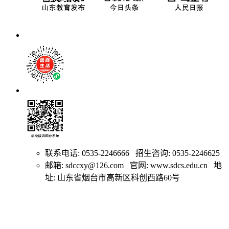
联系电话: 0535-2246666 招生咨询: 0535-2246625
邮箱: sdccxy@126.com 官网: www.sdcs.edu.cn 地
址: 山东省烟台市高新区科创西路60号