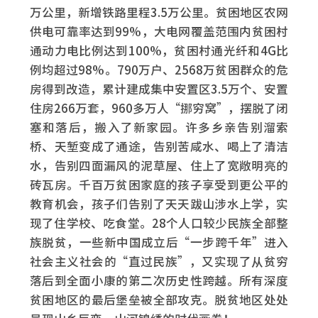
万公里，新增铁路里程3.5万公里。贫困地区农网
供电可靠率达到99%，大电网覆盖范围内贫困村
通动力电比例达到100%，贫困村通光纤和4G比
例均超过98%。790万户、2568万贫困群众的危
房得到改造，累计建成集中安置区3.5万个、安置
住房266万套，960多万人“挪穷窝”，摆脱了闭
塞和落后，搬入了新家园。许多乡亲告别溜索
桥、天堑变成了通途，告别苦咸水、喝上了清洁
水，告别四面漏风的泥草屋、住上了宽敞明亮的
砖瓦房。千百万贫困家庭的孩子享受到更公平的
教育机会，孩子们告别了天天跋山涉水上学，实
现了住学校、吃食堂。28个人口较少民族全部整
族脱贫，一些新中国成立后“一步跨千年”进入
社会主义社会的“直过民族”，又实现了从贫穷
落后到全面小康的第二次历史性跨越。所有深度
贫困地区的最后堡垒被全部攻克。脱贫地区处处