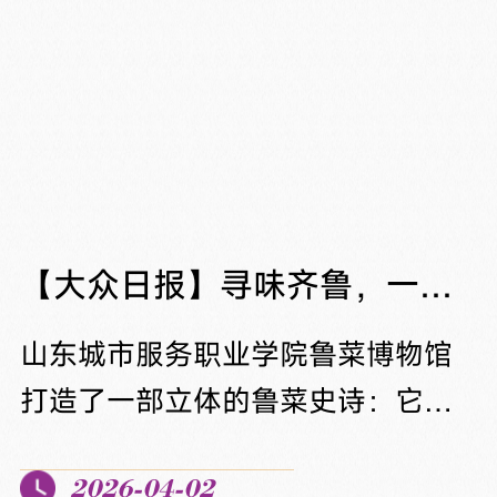
的高素质技术技能人才。4月3日
《烟台日报》要闻版对我校相关工
作经验进行深度报道，充分展现我
校以健康学校建设为引领，坚持五
育并举、强化五育融合、落实“健康
第一”的育人成效。以健康为笔 绘青
【大众日报】寻味齐鲁，一口吃出“中庸之道”
春底色春风送暖，生机盎然。在山
山东城市服务职业学院鲁菜博物馆
东城市服务职业学院，...
打造了一部立体的鲁菜史诗：它系
统梳理从新石器到当代的饮食源
2026-04-02
流，守护儒家“和”文化根脉；同时融