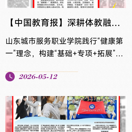
市服务职业学院校企协同育人工作
坊专门给勇创新、敢创业的学生设
【中国教育报】深耕体教融合 健康为笔绘青春底色
置的“福利政策”：不管是参加职业技
山东城市服务职业学院践行“健康第
能大赛，...
一”理念，构建“基础+专项+拓展”体
育课程，开展心理辅导、非遗体育
2026-05-12
和急救教育。近期进一步推进“五位
一体”大健康体系，打造健康学校“城
院样板”，全面提升学生体质与素
养。5月12日，《中国教育报》对学
校的成功经验做了报道。不久前，