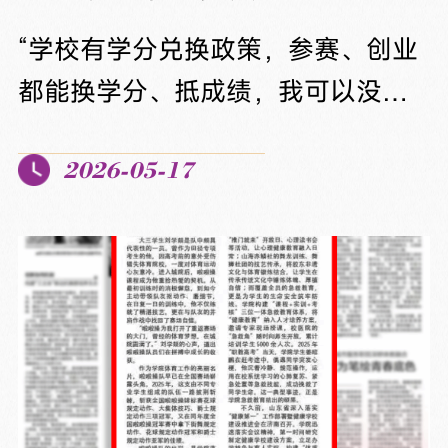
米实训基地的“中国烹饪学府”里，烹
饪大师现场制作火爆燎肉，学生边
“学校有学分兑换政策，参赛、创业
学边尝，将刀工、颠勺等硬功夫练
都能换学分、抵成绩，我可以没有
得扎实。面点教室里，手工抻面如
顾虑地钻研花饽饽技艺。”前不久，
银丝，煎烙后丝丝酥脆。作为国内
2026-05-17
山东城市服务职业学院中餐学院
首家西餐学院，这里还是世赛西餐
内，22岁的林言竹正精心打磨花饽
项目国家级集训主基地，师生累计
饽作品。作为全省最年轻的胶东花
获得省级以上奖项八十余项，...
饽饽非遗代表性传承人、烟台市言
竹食品有限公司创始人，学校的学
分兑换政策给了她专注非遗的底
气。林言竹口中的“底气”，是山东城