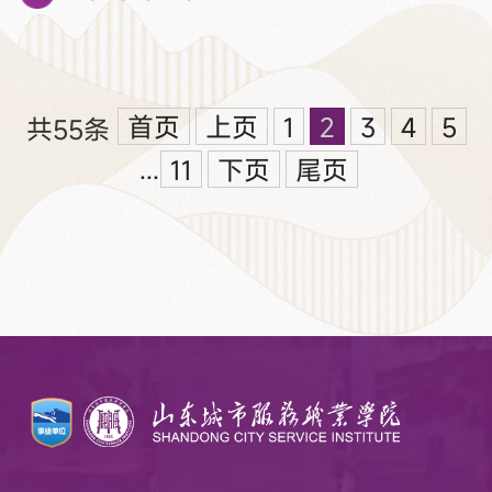
合教学与“现代学徒制”，培养青年传
承人，推动技艺创新与品牌转型，
首页
上页
1
2
3
4
5
共55条
是连接历史与未来的文化枢纽。3月
...
11
下页
尾页
18日的《大众日报》用大篇幅向社
会各界介绍了这个博物馆。它是
《诗经》中“岂其食鱼，必河之鲂”的
鲜美吟唱，是孔子“食不厌精，脍不
厌细”的饮食箴言，亦是《齐民要
术》里详尽记载的烹饪技艺。鲁
菜，...