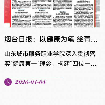
山东城市服务职业学院啦啦操训练
房内，动感旋律不绝于耳，队员们
正在刻苦排练。镜面墙前，彩色花
球在空中划出整齐弧线，踢腿、托
烟台日报：以健康为笔 绘青春底色
举、队形变换一气呵成，尽管汗水
山东城市服务职业学院深入贯彻落
浸透训练服，...
实“健康第一”理念，构建“四位一体”
健康促进体系，通过体育赋能、心
2026-04-04
理润心、非遗铸魂、急救护航，全
方位提升学生身心素质，着力培养
精技能、善服务、有韧性、能创业