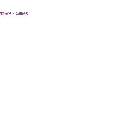
学院概况
公告通知
后勤处2019年食堂安全生产工作会议纪要
关于2018年度院级课题立项名单的公示
关于2018（秋）山东大学网络教育(高起专)报名的有关通