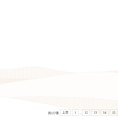
关于对2018年享受国务院颁发政府特殊津贴人员推荐人
关于对2018年度烟台市首席技师推荐人选进行公示的通知
关于印发中国职协2018重点研究课题指南的通知
山东城市服务职业学院 2024级学生军训模拟射击教学服务
上页
1
12
13
14
15
...
共157条