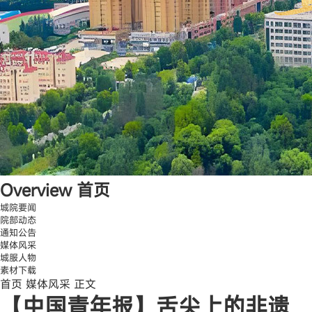
Overview
首页
城院要闻
院部动态
通知公告
媒体风采
城服人物
素材下载
首页
媒体风采
正文
【中国青年报】舌尖上的非遗