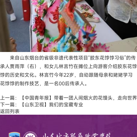
来自山东烟台的省级非遗代表性项目“胶东花饽饽习俗”的传
承人贾雨萍（右），和女儿林言竹在摊位上向游客介绍胶东花饽
饽的历史和文化。林言竹今年22岁，自幼跟随母亲和姥姥学习
花饽饽的制作技艺，是一名00后传承人。
上一篇：
【中国青年报】带着一团人间烟火的花馒头，走向世界
下一篇：
【山东卫视】我们的宝藏专业
返回列表