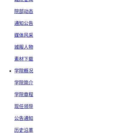
院部动态
通知公告
媒体风采
城服人物
素材下载
学院概况
学院简介
学院章程
现任领导
公告通知
历史沿革