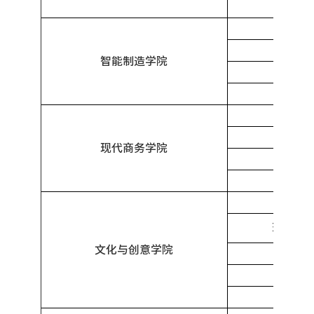
中
工业
物联
智能制造学院
智能
智能
大数
大
现代商务学院
商务数
环
环境艺术
文化与创意学院
贯通)
人
数