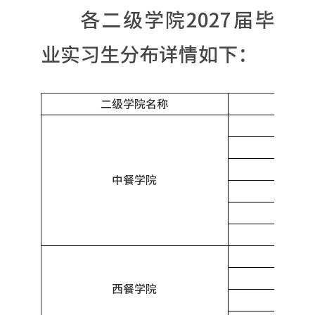
各二级学院2027届毕
业实习生分布详情如下：
二级学院名称
餐
烹饪
食品
中餐学院
食品
食品
中西
葡萄
西
西餐学院