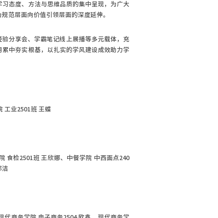
学习态度、方法与思维品质的集中呈现，为广大
为规范层面向价值引领层面的深度延伸。
经验分享会、学霸笔记线上展播等多元载体，充
月累中夯实根基，以扎实的学风建设成效助力学
 工业2501班 王蝶
院 食检2501班 王欣娜、
中餐学院 中西面点240
郭洁
现代商务学院 电子商务2504 欧鑫、
现代商务学