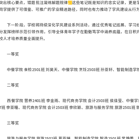
突出核心要点，错题批注凝练解题规律
。
这些笔记既是知识的忠实记录，更是
同学提供了可借鉴、可推广的学业精进路径，同时也有力推动了学风建设从行
下一阶段，学校将持续深化学风建设系列活动，通过优秀笔记巡展、学习
分发挥榜样示范引领作用，引导全体青年学子在勤勉笃学中涵养底蕴，在日积
校人才培养质量全面提升。
一等奖
中餐学院 食检2501班 刘昊天、
中餐学院 烹饪2503班 孙亚轩、
智能制造学院
二等奖
西餐学院 营养2401班 李金雨、
现代商务学院 会计2503班 侯佳莹、
中餐学
7班 李亚瞳、
现代商务学院 会计2503班 李欣颖、
旅游与服务学院 旅游2501班 
三等奖
旅游与服务学院 旅游2502班 葛亚婵、
智能制造学院 智造2501班 常艳蕾、