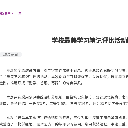
城院要闻
正文
学校最美学习笔记评比活动
城院要闻
为深化学风建设内涵，引导学生养成勤于记录、善于总结的良好学习习惯
了“最美学习笔记”评选活动。本次活动旨在以评促学、以展促优，通过树立
造性，推动形成“勤学、善思、笃行”的优良学风。
本次评选采用多评委综合打分机制，围绕笔记完整度、知识逻辑架构、书
评审，最终评选出一等奖3名、二等奖6名、三等奖14名，共计23名同学荣获奖
本次“最美学习笔记”评选活动的开展，不仅为学生搭建了展示学习成果
效营造了“比学赶超、见贤思齐”的浓厚学习氛围。翻阅获奖笔记，字迹工整