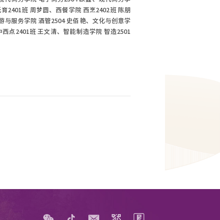
育2401班 周梦圆、
西餐学院 西烹2402班 陈朋
游与服务学院 酒管2504 史佰艳、
文化与创意学
中西点2401班 王文清、
智能制造学院 智造2501