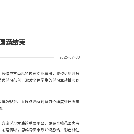
圆满结束
2026-07-08
，营造崇学尚思的校园文化氛围，我校组织开展
优秀学习范例，激发全体学生的学习主动性与创
写排版规范、重难点归纳创意四个维度进行系统
项。
、交流学习方法的重要平台，更在全校范围内有
、条理清晰，思维导图串联知识脉络，彩色标注